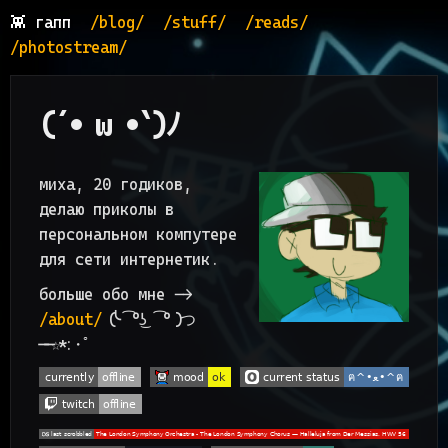
👾
гапп
/blog/
/stuff/
/reads/
/photostream/
(´• ω •`)ﾉ
миха, 20 годиков,
делаю приколы в
персональном компутере
для сети интернетик.
больше обо мне ->
/about/
╰( ͡° ͜ʖ ͡° )つ
──☆*:・ﾟ